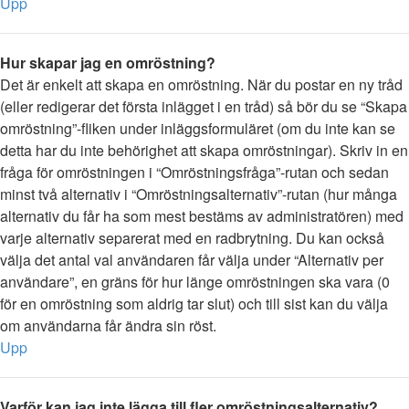
Upp
Hur skapar jag en omröstning?
Det är enkelt att skapa en omröstning. När du postar en ny tråd
(eller redigerar det första inlägget i en tråd) så bör du se “Skapa
omröstning”-fliken under inläggsformuläret (om du inte kan se
detta har du inte behörighet att skapa omröstningar). Skriv in en
fråga för omröstningen i “Omröstningsfråga”-rutan och sedan
minst två alternativ i “Omröstningsalternativ”-rutan (hur många
alternativ du får ha som mest bestäms av administratören) med
varje alternativ separerat med en radbrytning. Du kan också
välja det antal val användaren får välja under “Alternativ per
användare”, en gräns för hur länge omröstningen ska vara (0
för en omröstning som aldrig tar slut) och till sist kan du välja
om användarna får ändra sin röst.
Upp
Varför kan jag inte lägga till fler omröstningsalternativ?