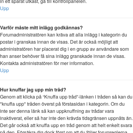
in ett sparat utkast, gå till kontrollpanelen.
Upp
Varför måste mitt inlägg godkännas?
Forumadministratören kan kräva att alla inlägg i kategorin du
postar i granskas innan de visas. Det är också möjligt att
administratören har placerat dig i en grupp av användare som
han anser behöver få sina inlägg granskade innan de visas.
Kontakta administratören för mer information.
Upp
Hur knuffar jag upp min tråd?
Genom att klicka på “Knuffa upp tråd”-länken i tråden så kan du
"knuffa upp" tråden överst på förstasidan i kategorin. Om du
inte ser denna länk så kan uppknuffning av trådar vara
inaktiverat, eller så har inte den krävda tidsgränsen uppnåts än.
Det går också att knuffa upp en tråd genom att helt enkelt svara
på den. Försäkra dig dock först om att du följer forumreglerna.