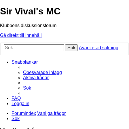
Sir Vival's MC
Klubbens diskussionsforum
Gå direkt till innehåll
Sök
Avancerad sökning
Snabblänkar
Obesvarade inlägg
Aktiva trådar
Sök
FAQ
Logga in
Forumindex
Vanliga frågor
Sök