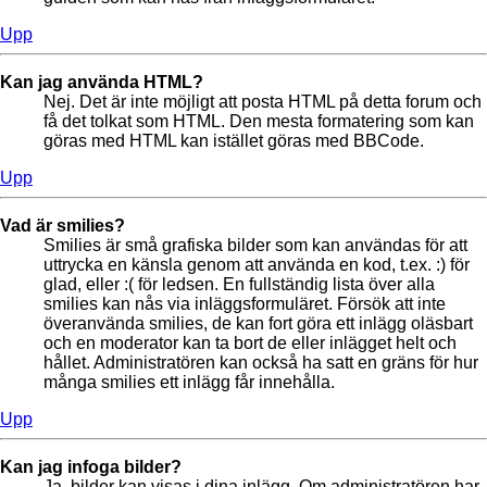
Upp
Kan jag använda HTML?
Nej. Det är inte möjligt att posta HTML på detta forum och
få det tolkat som HTML. Den mesta formatering som kan
göras med HTML kan istället göras med BBCode.
Upp
Vad är smilies?
Smilies är små grafiska bilder som kan användas för att
uttrycka en känsla genom att använda en kod, t.ex. :) för
glad, eller :( för ledsen. En fullständig lista över alla
smilies kan nås via inläggsformuläret. Försök att inte
överanvända smilies, de kan fort göra ett inlägg oläsbart
och en moderator kan ta bort de eller inlägget helt och
hållet. Administratören kan också ha satt en gräns för hur
många smilies ett inlägg får innehålla.
Upp
Kan jag infoga bilder?
Ja, bilder kan visas i dina inlägg. Om administratören har