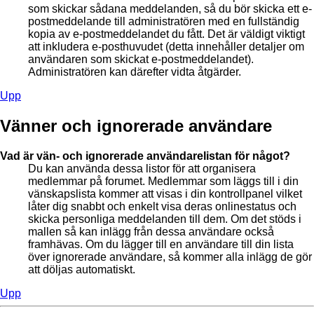
som skickar sådana meddelanden, så du bör skicka ett e-
postmeddelande till administratören med en fullständig
kopia av e-postmeddelandet du fått. Det är väldigt viktigt
att inkludera e-posthuvudet (detta innehåller detaljer om
användaren som skickat e-postmeddelandet).
Administratören kan därefter vidta åtgärder.
Upp
Vänner och ignorerade användare
Vad är vän- och ignorerade användarelistan för något?
Du kan använda dessa listor för att organisera
medlemmar på forumet. Medlemmar som läggs till i din
vänskapslista kommer att visas i din kontrollpanel vilket
låter dig snabbt och enkelt visa deras onlinestatus och
skicka personliga meddelanden till dem. Om det stöds i
mallen så kan inlägg från dessa användare också
framhävas. Om du lägger till en användare till din lista
över ignorerade användare, så kommer alla inlägg de gör
att döljas automatiskt.
Upp