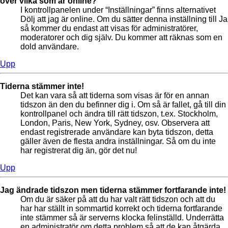
över vilka som är online?
I kontrollpanelen under “Inställningar” finns alternativet
Dölj att jag är online. Om du sätter denna inställning till Ja
så kommer du endast att visas för administratörer,
moderatorer och dig själv. Du kommer att räknas som en
dold användare.
Upp
Tiderna stämmer inte!
Det kan vara så att tiderna som visas är för en annan
tidszon än den du befinner dig i. Om så är fallet, gå till din
kontrollpanel och ändra till rätt tidszon, t.ex. Stockholm,
London, Paris, New York, Sydney, osv. Observera att
endast registrerade användare kan byta tidszon, detta
gäller även de flesta andra inställningar. Så om du inte
har registrerat dig än, gör det nu!
Upp
Jag ändrade tidszon men tiderna stämmer fortfarande inte!
Om du är säker på att du har valt rätt tidszon och att du
har har ställt in sommartid korrekt och tiderna fortfarande
inte stämmer så är serverns klocka felinställd. Underrätta
en administratör om detta problem så att de kan åtgärda