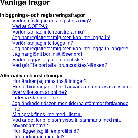
Vanliga frågor
Inloggnings- och registreringsfrågor
Varför måste jag ens registrera mig?
Vad är COPPA?
Varför kan jag inte registrera mig?
Jag har registrerat mig men kan inte logga in!
Varför kan jag inte logga in?
Jag har registrerat mig men kan inte logga in längre?!
Jag har glömt bort mitt lösenord!
Varför loggas jag ut automatiskt?
Vad gör “Ta bort alla forumcookies”-länken?
Alternativ och inställningar
Hur ändrar jag mina inställningar?
Hur förhindrar jag att mitt användarnamn visas i listorna
över vilka som är online?
Tiderna stämmer inte!
Jag ändrade tidszon men tiderna stämmer fortfarande
inte!
Mitt språk finns inte med i listan!
Vad är det för bild som visas tillsammans med mitt
användarnamn?
Hur lägger jag till en profilbild?
Hur ändrar jag min titel?