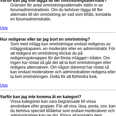
Varför kan jag inte lägga till fler omröstningsalternativ?
Gränsen för antal omröstningsalternativ ställs in av
forumadministratören. Om du behöver lägga till fler
alternativ till din omröstning än vad som tillåts, kontakta
en forumadministratör.
Upp
Hur redigerar eller tar jag bort en omröstning?
Som med inlägg kan omröstningar endast redigeras av
inläggsskaparen, en moderator eller en administratör. För
att redigera en omröstning klickar du på
redigeringsknappen för det första inlägget i tråden. Om
ingen har röstat så går det att ta bort omröstningen eller
redigera alternativen. Om någon däremot har röstat så
kan endast moderatorer och administratörer redigera eller
ta bort omröstningen. Detta för att förhindra fusk.
Upp
Varför kan jag inte komma åt en kategori?
Vissa kategorier kan vara begränsade till vissa
användare eller grupper. För att visa, läsa, posta, osv. kan
du behöva speciell tillåtelse som endast moderatorer och
administratörer kan ge dig. Pröva att kontakta dem.