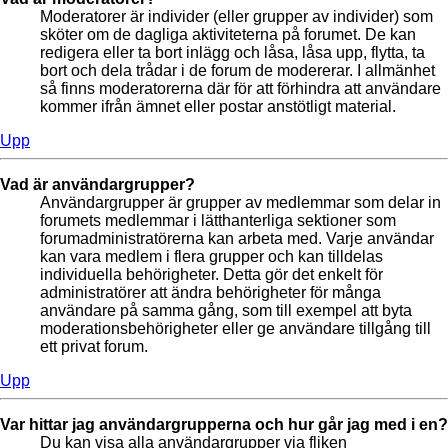
Moderatorer är individer (eller grupper av individer) som
sköter om de dagliga aktiviteterna på forumet. De kan
redigera eller ta bort inlägg och låsa, låsa upp, flytta, ta
bort och dela trådar i de forum de modererar. I allmänhet
så finns moderatorerna där för att förhindra att användare
kommer ifrån ämnet eller postar anstötligt material.
Upp
Vad är användargrupper?
Användargrupper är grupper av medlemmar som delar in
forumets medlemmar i lätthanterliga sektioner som
forumadministratörerna kan arbeta med. Varje användar
kan vara medlem i flera grupper och kan tilldelas
individuella behörigheter. Detta gör det enkelt för
administratörer att ändra behörigheter för många
användare på samma gång, som till exempel att byta
moderationsbehörigheter eller ge användare tillgång till
ett privat forum.
Upp
Var hittar jag användargrupperna och hur går jag med i en?
Du kan visa alla användargrupper via fliken