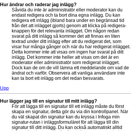
Hur ändrar och raderar jag inlägg?
Såvida du inte är administratör eller moderator kan du
endast redigera och ta bort dina egna inlägg. Du kan
redigera ett inlägg (ibland bara under en begränsad tid
från det att inlägget gjorts) genom att klicka på redigera-
knappen för det relevanta inlägget. Om någon redan
svarat på ditt inlägg så kommer det att finnas en liten
textrad under ditt inlägg efter att du redigerat det, som
visar hur många gånger och när du har redigerat inlägget.
Detta kommer inte att visas om ingen har svarat på ditt
inlägg. Det kommer inte heller att visas om det är en
moderator eller administratör som redigerat inlägget.
Dock kan de om de vill lämna ett meddelande om vad de
ändrat och varför. Observera att vanliga användare inte
kan ta bort ett inlägg om det redan besvarats.
Upp
Hur lägger jag till en signatur till mitt inlägg?
För att lägga till en signatur till ett inlägg måste du först
skapa en signatur, detta gör du via din kontrollpanel. När
du väl skapat din signatur kan du kryssa i Infoga min
signatur-rutan i inläggsformuläret för att lägga till din
signatur till ditt inlägg. Du kan också automatiskt alltid