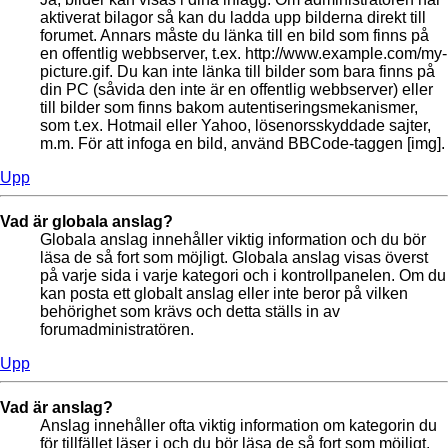
aktiverat bilagor så kan du ladda upp bilderna direkt till
forumet. Annars måste du länka till en bild som finns på
en offentlig webbserver, t.ex. http://www.example.com/my-
picture.gif. Du kan inte länka till bilder som bara finns på
din PC (såvida den inte är en offentlig webbserver) eller
till bilder som finns bakom autentiseringsmekanismer,
som t.ex. Hotmail eller Yahoo, lösenorsskyddade sajter,
m.m. För att infoga en bild, använd BBCode-taggen [img].
Upp
Vad är globala anslag?
Globala anslag innehåller viktig information och du bör
läsa de så fort som möjligt. Globala anslag visas överst
på varje sida i varje kategori och i kontrollpanelen. Om du
kan posta ett globalt anslag eller inte beror på vilken
behörighet som krävs och detta ställs in av
forumadministratören.
Upp
Vad är anslag?
Anslag innehåller ofta viktig information om kategorin du
för tillfället läser i och du bör läsa de så fort som möjligt.