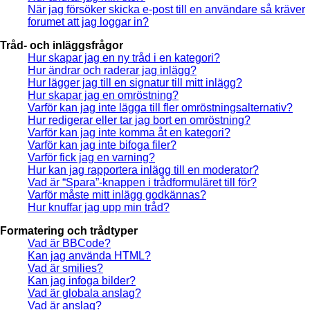
När jag försöker skicka e-post till en användare så kräver
forumet att jag loggar in?
Tråd- och inläggsfrågor
Hur skapar jag en ny tråd i en kategori?
Hur ändrar och raderar jag inlägg?
Hur lägger jag till en signatur till mitt inlägg?
Hur skapar jag en omröstning?
Varför kan jag inte lägga till fler omröstningsalternativ?
Hur redigerar eller tar jag bort en omröstning?
Varför kan jag inte komma åt en kategori?
Varför kan jag inte bifoga filer?
Varför fick jag en varning?
Hur kan jag rapportera inlägg till en moderator?
Vad är “Spara”-knappen i trådformuläret till för?
Varför måste mitt inlägg godkännas?
Hur knuffar jag upp min tråd?
Formatering och trådtyper
Vad är BBCode?
Kan jag använda HTML?
Vad är smilies?
Kan jag infoga bilder?
Vad är globala anslag?
Vad är anslag?