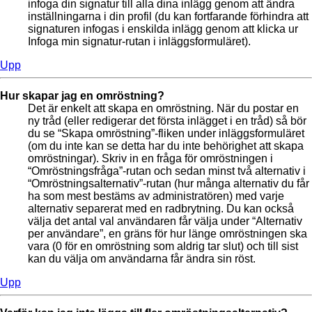
infoga din signatur till alla dina inlägg genom att ändra
inställningarna i din profil (du kan fortfarande förhindra att
signaturen infogas i enskilda inlägg genom att klicka ur
Infoga min signatur-rutan i inläggsformuläret).
Upp
Hur skapar jag en omröstning?
Det är enkelt att skapa en omröstning. När du postar en
ny tråd (eller redigerar det första inlägget i en tråd) så bör
du se “Skapa omröstning”-fliken under inläggsformuläret
(om du inte kan se detta har du inte behörighet att skapa
omröstningar). Skriv in en fråga för omröstningen i
“Omröstningsfråga”-rutan och sedan minst två alternativ i
“Omröstningsalternativ”-rutan (hur många alternativ du får
ha som mest bestäms av administratören) med varje
alternativ separerat med en radbrytning. Du kan också
välja det antal val användaren får välja under “Alternativ
per användare”, en gräns för hur länge omröstningen ska
vara (0 för en omröstning som aldrig tar slut) och till sist
kan du välja om användarna får ändra sin röst.
Upp