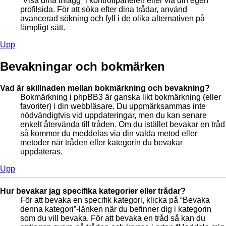
“Visa dina inlägg” i kontrollpanelen eller via din egen
profilsida. För att söka efter dina trådar, använd
avancerad sökning och fyll i de olika alternativen på
lämpligt sätt.
Upp
Bevakningar och bokmärken
Vad är skillnaden mellan bokmärkning och bevakning?
Bokmärkning i phpBB3 är ganska likt bokmärkning (eller
favoriter) i din webbläsare. Du uppmärksammas inte
nödvändigtvis vid uppdateringar, men du kan senare
enkelt återvända till tråden. Om du istället bevakar en tråd
så kommer du meddelas via din valda metod eller
metoder när tråden eller kategorin du bevakar
uppdateras.
Upp
Hur bevakar jag specifika kategorier eller trådar?
För att bevaka en specifik kategori, klicka på “Bevaka
denna kategori”-länken när du befinner dig i kategorin
som du vill bevaka. För att bevaka en tråd så kan du