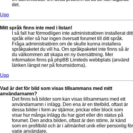
det.
Upp
Mitt språk finns inte med i listan!
I så fall har förmodligen inte administratören installerat ditt
språk eller så har ingen översatt forumet till ditt språk.
Fråga administratören om de skulle kunna installera
språkpaketet du vill ha. Om språkpaketet inte finns så är
du välkommen att skapa en ny översättning. Mer
information finns på phpBB Limiteds webbplats (använd
länken längst ner på forumsidorna).
Upp
Vad är det för bild som visas tillsammans med mitt
användarnamn?
Det finns två bilder som kan visas tillsammans med ett
användarnamn i inlägg. Den ena är en titelbild, oftast är
dessa bilder i form av stjärnor, prickar eller block som
visar hur många inlägg du har gjort eller din status på
forumet. Den andra bilden, oftast är den större, är känd
som en profilbild och är i allmänhet unik eller personlig för
varje användare.