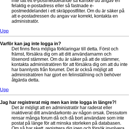
inte fått ett e-postmeddelande så kanske du angav en
felaktig e-postadress eller så fastnade e-
postmeddelandet i ett skräppostfilter. Om du är säker på
att e-postadressen du angav var korrekt, kontakta en
administratör.
Upp
Varför kan jag inte logga in?
Det finns flera möjliga förklaringar till detta. Först och
främst, försäkra dig om att ditt användarnamn och
lösenord stämmer. Om du är säker på att de stämmer,
kontakta administratören för att försäkra dig om att du inte
har bannlysts från forumet. Det är också möjligt att
administratören har gjort en felinställning och behöver
åtgärda detta.
Upp
Jag har registrerat mig men kan inte logga in längre?!
Det är möjligt att en administratör har raderat eller
inaktiverat ditt användarkonto av någon orsak. Dessutom
rensar många forum då och då bort användare som inte
postat på länge för att minska storleken på databasen.
Om så har skett, registrera dig igen och försök involvera