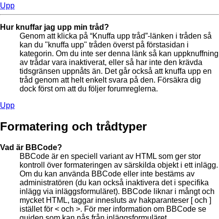
Upp
Hur knuffar jag upp min tråd?
Genom att klicka på “Knuffa upp tråd”-länken i tråden så
kan du "knuffa upp" tråden överst på förstasidan i
kategorin. Om du inte ser denna länk så kan uppknuffning
av trådar vara inaktiverat, eller så har inte den krävda
tidsgränsen uppnåts än. Det går också att knuffa upp en
tråd genom att helt enkelt svara på den. Försäkra dig
dock först om att du följer forumreglerna.
Upp
Formatering och trådtyper
Vad är BBCode?
BBCode är en speciell variant av HTML som ger stor
kontroll över formateringen av särskilda objekt i ett inlägg.
Om du kan använda BBCode eller inte bestäms av
administratören (du kan också inaktivera det i specifika
inlägg via inläggsformuläret). BBCode liknar i mångt och
mycket HTML, taggar innesluts av hakparanteser [ och ]
istället för < och >. För mer information om BBCode se
guiden som kan nås från inläggsformuläret.