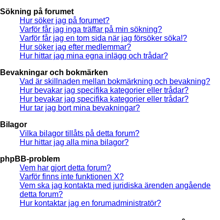
Sökning på forumet
Hur söker jag på forumet?
Varför får jag inga träffar på min sökning?
Varför får jag en tom sida när jag försöker söka!?
Hur söker jag efter medlemmar?
Hur hittar jag mina egna inlägg och trådar?
Bevakningar och bokmärken
Vad är skillnaden mellan bokmärkning och bevakning?
Hur bevakar jag specifika kategorier eller trådar?
Hur bevakar jag specifika kategorier eller trådar?
Hur tar jag bort mina bevakningar?
Bilagor
Vilka bilagor tillåts på detta forum?
Hur hittar jag alla mina bilagor?
phpBB-problem
Vem har gjort detta forum?
Varför finns inte funktionen X?
Vem ska jag kontakta med juridiska ärenden angående
detta forum?
Hur kontaktar jag en forumadministratör?