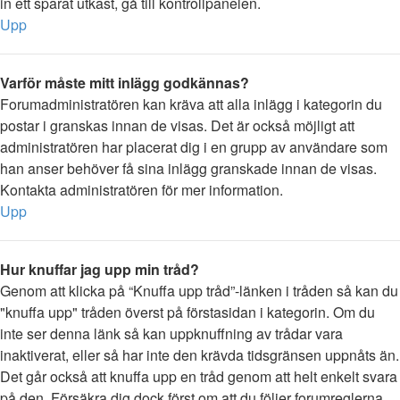
in ett sparat utkast, gå till kontrollpanelen.
Upp
Varför måste mitt inlägg godkännas?
Forumadministratören kan kräva att alla inlägg i kategorin du
postar i granskas innan de visas. Det är också möjligt att
administratören har placerat dig i en grupp av användare som
han anser behöver få sina inlägg granskade innan de visas.
Kontakta administratören för mer information.
Upp
Hur knuffar jag upp min tråd?
Genom att klicka på “Knuffa upp tråd”-länken i tråden så kan du
"knuffa upp" tråden överst på förstasidan i kategorin. Om du
inte ser denna länk så kan uppknuffning av trådar vara
inaktiverat, eller så har inte den krävda tidsgränsen uppnåts än.
Det går också att knuffa upp en tråd genom att helt enkelt svara
på den. Försäkra dig dock först om att du följer forumreglerna.