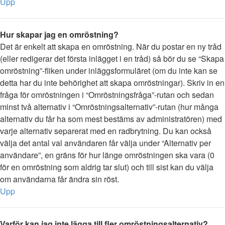
Upp
Hur skapar jag en omröstning?
Det är enkelt att skapa en omröstning. När du postar en ny tråd
(eller redigerar det första inlägget i en tråd) så bör du se “Skapa
omröstning”-fliken under inläggsformuläret (om du inte kan se
detta har du inte behörighet att skapa omröstningar). Skriv in en
fråga för omröstningen i “Omröstningsfråga”-rutan och sedan
minst två alternativ i “Omröstningsalternativ”-rutan (hur många
alternativ du får ha som mest bestäms av administratören) med
varje alternativ separerat med en radbrytning. Du kan också
välja det antal val användaren får välja under “Alternativ per
användare”, en gräns för hur länge omröstningen ska vara (0
för en omröstning som aldrig tar slut) och till sist kan du välja
om användarna får ändra sin röst.
Upp
Varför kan jag inte lägga till fler omröstningsalternativ?