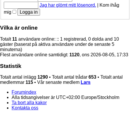
Jag har glömt mitt lösenord.
|
Kom ihåg
mig
Vilka är online
Totalt
11
användare online: :: 1 registrerad, 0 dolda and 10
gäster (baserat på aktiva användare under de senaste 5
minuterna)
Flest användare online samtidigt:
1120
, ons 2026-08-05, 17:33
Statistik
Totalt antal inlägg
1290
• Totalt antal trådar
653
• Totalt antal
medlemmar
115
• Vår senaste medlem
Lars
Forumindex
Alla tidsangivelser är UTC+02:00 Europe/Stockholm
Ta bort alla kakor
Kontakta oss