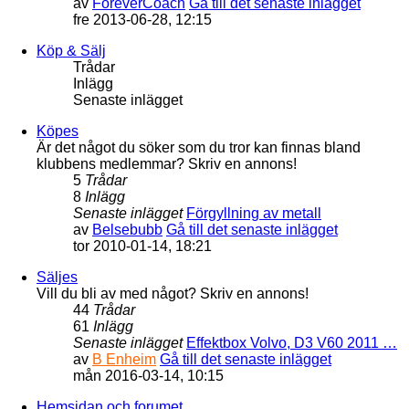
av
ForeverCoach
Gå till det senaste inlägget
fre 2013-06-28, 12:15
Köp & Sälj
Trådar
Inlägg
Senaste inlägget
Köpes
Är det något du söker som du tror kan finnas bland
klubbens medlemmar? Skriv en annons!
5
Trådar
8
Inlägg
Senaste inlägget
Förgyllning av metall
av
Belsebubb
Gå till det senaste inlägget
tor 2010-01-14, 18:21
Säljes
Vill du bli av med något? Skriv en annons!
44
Trådar
61
Inlägg
Senaste inlägget
Effektbox Volvo, D3 V60 2011 …
av
B Enheim
Gå till det senaste inlägget
mån 2016-03-14, 10:15
Hemsidan och forumet