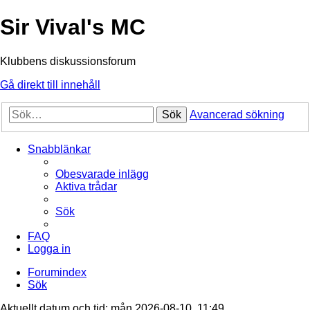
Sir Vival's MC
Klubbens diskussionsforum
Gå direkt till innehåll
Sök
Avancerad sökning
Snabblänkar
Obesvarade inlägg
Aktiva trådar
Sök
FAQ
Logga in
Forumindex
Sök
Aktuellt datum och tid: mån 2026-08-10, 11:49