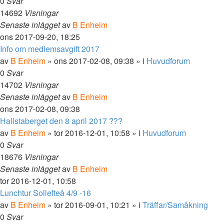
0
Svar
14692
Visningar
Senaste inlägget
av
B Enheim
ons 2017-09-20, 18:25
Info om medlemsavgift 2017
av
B Enheim
»
ons 2017-02-08, 09:38
» i
Huvudforum
0
Svar
14702
Visningar
Senaste inlägget
av
B Enheim
ons 2017-02-08, 09:38
Hallstaberget den 8 april 2017 ???
av
B Enheim
»
tor 2016-12-01, 10:58
» i
Huvudforum
0
Svar
18676
Visningar
Senaste inlägget
av
B Enheim
tor 2016-12-01, 10:58
Lunchtur Sollefteå 4/9 -16
av
B Enheim
»
tor 2016-09-01, 10:21
» i
Träffar/Samåkning
0
Svar