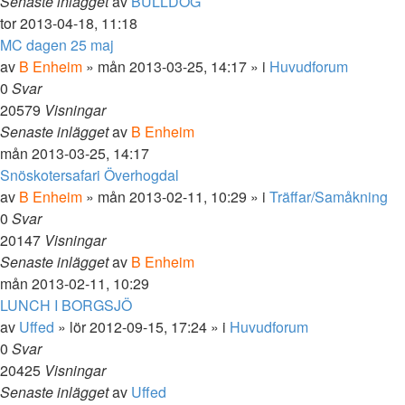
Senaste inlägget
av
BULLDOG
tor 2013-04-18, 11:18
MC dagen 25 maj
av
B Enheim
»
mån 2013-03-25, 14:17
» i
Huvudforum
0
Svar
20579
Visningar
Senaste inlägget
av
B Enheim
mån 2013-03-25, 14:17
Snöskotersafari Överhogdal
av
B Enheim
»
mån 2013-02-11, 10:29
» i
Träffar/Samåkning
0
Svar
20147
Visningar
Senaste inlägget
av
B Enheim
mån 2013-02-11, 10:29
LUNCH I BORGSJÖ
av
Uffed
»
lör 2012-09-15, 17:24
» i
Huvudforum
0
Svar
20425
Visningar
Senaste inlägget
av
Uffed