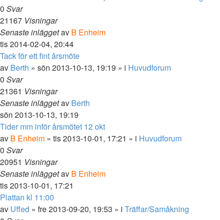
0
Svar
21167
Visningar
Senaste inlägget
av
B Enheim
tis 2014-02-04, 20:44
Tack för ett fint årsmöte
av
Berth
»
sön 2013-10-13, 19:19
» i
Huvudforum
0
Svar
21361
Visningar
Senaste inlägget
av
Berth
sön 2013-10-13, 19:19
Tider mm inför årsmötet 12 okt
av
B Enheim
»
tis 2013-10-01, 17:21
» i
Huvudforum
0
Svar
20951
Visningar
Senaste inlägget
av
B Enheim
tis 2013-10-01, 17:21
Plattan kl 11:00
av
Uffed
»
fre 2013-09-20, 19:53
» i
Träffar/Samåkning