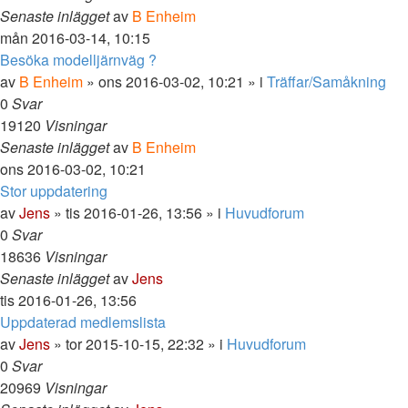
Senaste inlägget
av
B Enheim
mån 2016-03-14, 10:15
Besöka modelljärnväg ?
av
B Enheim
»
ons 2016-03-02, 10:21
» i
Träffar/Samåkning
0
Svar
19120
Visningar
Senaste inlägget
av
B Enheim
ons 2016-03-02, 10:21
Stor uppdatering
av
Jens
»
tis 2016-01-26, 13:56
» i
Huvudforum
0
Svar
18636
Visningar
Senaste inlägget
av
Jens
tis 2016-01-26, 13:56
Uppdaterad medlemslista
av
Jens
»
tor 2015-10-15, 22:32
» i
Huvudforum
0
Svar
20969
Visningar