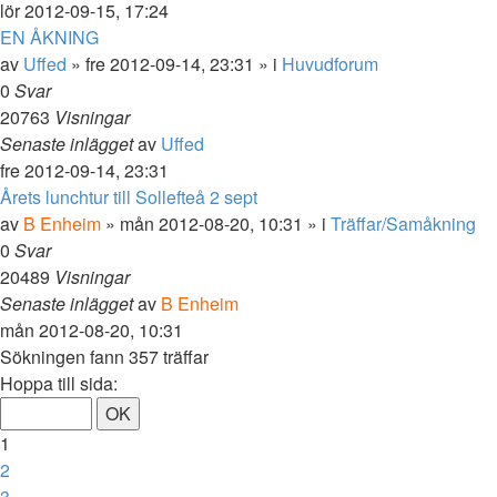
lör 2012-09-15, 17:24
EN ÅKNING
av
Uffed
»
fre 2012-09-14, 23:31
» i
Huvudforum
0
Svar
20763
Visningar
Senaste inlägget
av
Uffed
fre 2012-09-14, 23:31
Årets lunchtur till Sollefteå 2 sept
av
B Enheim
»
mån 2012-08-20, 10:31
» i
Träffar/Samåkning
0
Svar
20489
Visningar
Senaste inlägget
av
B Enheim
mån 2012-08-20, 10:31
Sökningen fann 357 träffar
Sida
Hoppa till sida:
1
av
1
8
2
3