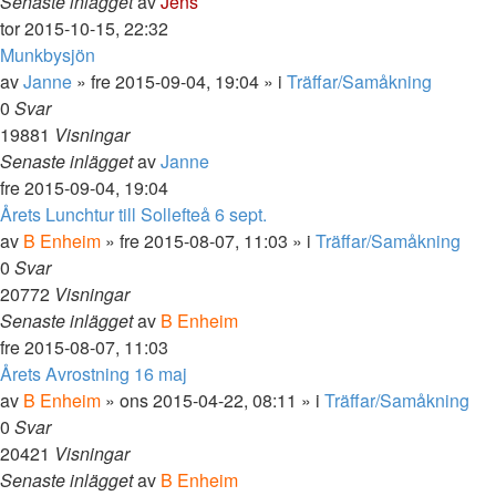
Senaste inlägget
av
Jens
tor 2015-10-15, 22:32
Munkbysjön
av
Janne
»
fre 2015-09-04, 19:04
» i
Träffar/Samåkning
0
Svar
19881
Visningar
Senaste inlägget
av
Janne
fre 2015-09-04, 19:04
Årets Lunchtur till Sollefteå 6 sept.
av
B Enheim
»
fre 2015-08-07, 11:03
» i
Träffar/Samåkning
0
Svar
20772
Visningar
Senaste inlägget
av
B Enheim
fre 2015-08-07, 11:03
Årets Avrostning 16 maj
av
B Enheim
»
ons 2015-04-22, 08:11
» i
Träffar/Samåkning
0
Svar
20421
Visningar
Senaste inlägget
av
B Enheim