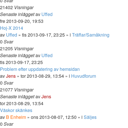
0
Svar
21402
Visningar
Senaste inlägget
av
Uffed
fre 2013-09-20, 19:53
Hoj-X 2014
av
Uffed
»
tis 2013-09-17, 23:25
» i
Träffar/Samåkning
0
Svar
21205
Visningar
Senaste inlägget
av
Uffed
tis 2013-09-17, 23:25
Problem efter uppdatering av hemsidan
av
Jens
»
tor 2013-08-29, 13:54
» i
Huvudforum
0
Svar
21077
Visningar
Senaste inlägget
av
Jens
tor 2013-08-29, 13:54
Väskor skänkes
av
B Enheim
»
ons 2013-08-07, 12:50
» i
Säljes
0
Svar