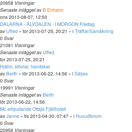
20858
Visningar
Senaste inlägget
av
B Enheim
ons 2013-08-07, 12:50
DALARNA - ÄLVDALEN - I MORGON Fredag
av
Uffed
»
tor 2013-07-25, 20:21
» i
Träffar/Samåkning
0
Svar
21081
Visningar
Senaste inlägget
av
Uffed
tor 2013-07-25, 20:21
Hjälm, stövlar, handskar
av
Berth
»
lör 2013-06-22, 14:56
» i
Säljes
0
Svar
19991
Visningar
Senaste inlägget
av
Berth
lör 2013-06-22, 14:56
Mc erbjudande Ottsjö Fjällhotell
av
Janne
»
tis 2013-04-30, 07:47
» i
Huvudforum
0
Svar
20956
Visningar