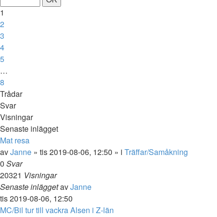
av
1
8
2
3
4
5
…
8
Nästa
Trådar
Svar
Visningar
Senaste inlägget
Mat resa
av
Janne
»
tis 2019-08-06, 12:50
» i
Träffar/Samåkning
0
Svar
20321
Visningar
Senaste inlägget
av
Janne
tis 2019-08-06, 12:50
MC/Bil tur till vackra Alsen i Z-län