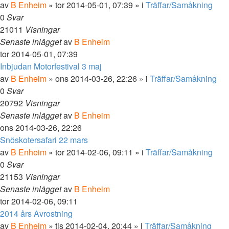
av
B Enheim
»
tor 2014-05-01, 07:39
» i
Träffar/Samåkning
0
Svar
21011
Visningar
Senaste inlägget
av
B Enheim
tor 2014-05-01, 07:39
Inbjudan Motorfestival 3 maj
av
B Enheim
»
ons 2014-03-26, 22:26
» i
Träffar/Samåkning
0
Svar
20792
Visningar
Senaste inlägget
av
B Enheim
ons 2014-03-26, 22:26
Snöskotersafari 22 mars
av
B Enheim
»
tor 2014-02-06, 09:11
» i
Träffar/Samåkning
0
Svar
21153
Visningar
Senaste inlägget
av
B Enheim
tor 2014-02-06, 09:11
2014 års Avrostning
av
B Enheim
»
tis 2014-02-04, 20:44
» i
Träffar/Samåkning