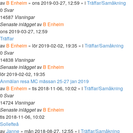
av
B Enheim
»
ons 2019-03-27, 12:59
» i
Träffar/Samåkning
0
Svar
14587
Visningar
Senaste inlägget
av
B Enheim
ons 2019-03-27, 12:59
Träffar
av
B Enheim
»
lör 2019-02-02, 19:35
» i
Träffar/Samåkning
0
Svar
14838
Visningar
Senaste inlägget
av
B Enheim
lör 2019-02-02, 19:35
Anmälan resa MC mässan 25-27 jan 2019
av
B Enheim
»
tis 2018-11-06, 10:02
» i
Träffar/Samåkning
0
Svar
14724
Visningar
Senaste inlägget
av
B Enheim
tis 2018-11-06, 10:02
Sollefteå
av
Janne
»
mån 2018-08-27, 12:55
» i
Träffar/Samåkning