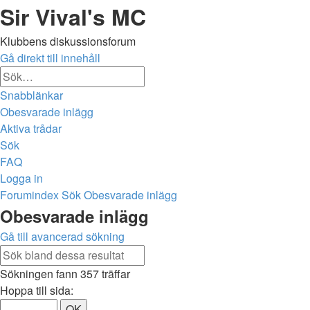
Sir Vival's MC
Klubbens diskussionsforum
Gå direkt till innehåll
Avancerad
Sök
sökning
Snabblänkar
Obesvarade inlägg
Aktiva trådar
Sök
FAQ
Logga in
Forumindex
Sök
Obesvarade inlägg
Sök
Obesvarade inlägg
Gå till avancerad sökning
Avancerad
Sök
sökning
Sökningen fann 357 träffar
Sida
Hoppa till sida:
1