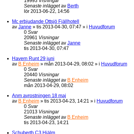
19993
Visningar
Senaste inlägget
av
Berth
lör 2013-06-22, 14:56
Mc erbjudande Ottsjö Fjällhotell
av
Janne
»
tis 2013-04-30, 07:47
» i
Huvudforum
0
Svar
20961
Visningar
Senaste inlägget
av
Janne
tis 2013-04-30, 07:47
Havern Runt 29 juni
av
B Enheim
»
mån 2013-04-29, 08:02
» i
Huvudforum
0
Svar
20440
Visningar
Senaste inlägget
av
B Enheim
mån 2013-04-29, 08:02
Anm avrostningen 18 maj
av
B Enheim
»
tis 2013-04-23, 14:21
» i
Huvudforum
0
Svar
21013
Visningar
Senaste inlägget
av
B Enheim
tis 2013-04-23, 14:21
Schuberth C3 Hjälm