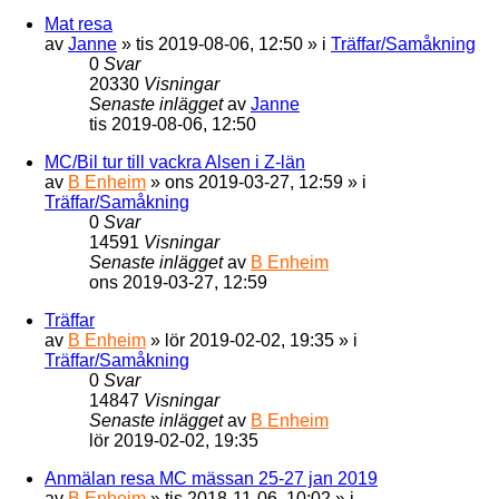
Mat resa
av
Janne
»
tis 2019-08-06, 12:50
» i
Träffar/Samåkning
0
Svar
20330
Visningar
Senaste inlägget
av
Janne
tis 2019-08-06, 12:50
MC/Bil tur till vackra Alsen i Z-län
av
B Enheim
»
ons 2019-03-27, 12:59
» i
Träffar/Samåkning
0
Svar
14591
Visningar
Senaste inlägget
av
B Enheim
ons 2019-03-27, 12:59
Träffar
av
B Enheim
»
lör 2019-02-02, 19:35
» i
Träffar/Samåkning
0
Svar
14847
Visningar
Senaste inlägget
av
B Enheim
lör 2019-02-02, 19:35
Anmälan resa MC mässan 25-27 jan 2019
av
B Enheim
»
tis 2018-11-06, 10:02
» i