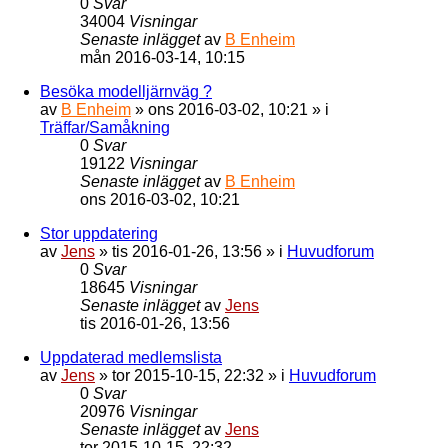
0
Svar
34004
Visningar
Senaste inlägget
av
B Enheim
mån 2016-03-14, 10:15
Besöka modelljärnväg ?
av
B Enheim
»
ons 2016-03-02, 10:21
» i
Träffar/Samåkning
0
Svar
19122
Visningar
Senaste inlägget
av
B Enheim
ons 2016-03-02, 10:21
Stor uppdatering
av
Jens
»
tis 2016-01-26, 13:56
» i
Huvudforum
0
Svar
18645
Visningar
Senaste inlägget
av
Jens
tis 2016-01-26, 13:56
Uppdaterad medlemslista
av
Jens
»
tor 2015-10-15, 22:32
» i
Huvudforum
0
Svar
20976
Visningar
Senaste inlägget
av
Jens
tor 2015-10-15, 22:32