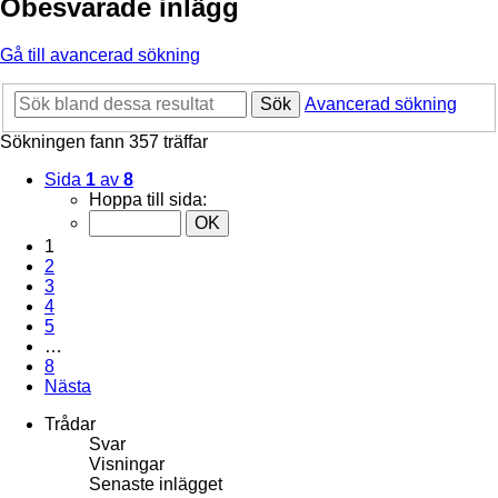
Obesvarade inlägg
Gå till avancerad sökning
Sök
Avancerad sökning
Sökningen fann 357 träffar
Sida
1
av
8
Hoppa till sida:
1
2
3
4
5
…
8
Nästa
Trådar
Svar
Visningar
Senaste inlägget