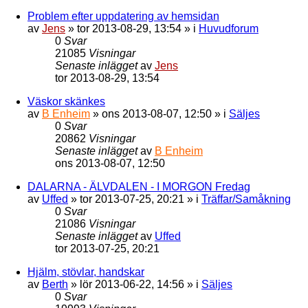
Problem efter uppdatering av hemsidan
av
Jens
»
tor 2013-08-29, 13:54
» i
Huvudforum
0
Svar
21085
Visningar
Senaste inlägget
av
Jens
tor 2013-08-29, 13:54
Väskor skänkes
av
B Enheim
»
ons 2013-08-07, 12:50
» i
Säljes
0
Svar
20862
Visningar
Senaste inlägget
av
B Enheim
ons 2013-08-07, 12:50
DALARNA - ÄLVDALEN - I MORGON Fredag
av
Uffed
»
tor 2013-07-25, 20:21
» i
Träffar/Samåkning
0
Svar
21086
Visningar
Senaste inlägget
av
Uffed
tor 2013-07-25, 20:21
Hjälm, stövlar, handskar
av
Berth
»
lör 2013-06-22, 14:56
» i
Säljes
0
Svar