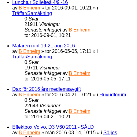
Lunchtur Sollefteå 4/9 -16
av
B Enheim
»
tor 2016-09-01, 10:21
» i
Träffar/Samåkning
0
Svar
21911
Visningar
Senaste inlägget
av
B Enheim
tor 2016-09-01, 10:21
Mälaren runt 19-21 aug 2016
av
B Enheim
»
tor 2016-05-05, 17:11
» i
Träffar/Samåkning
0
Svar
19711
Visningar
Senaste inlägget
av
B Enheim
tor 2016-05-05, 17:11
Dax för 2016 års medlemsavgift
av
B Enheim
»
tor 2016-04-21, 10:21
» i
Huvudforum
0
Svar
22643
Visningar
Senaste inlägget
av
B Enheim
tor 2016-04-21, 10:21
Effektbox Volvo, D3 V60 2011 - SÅLD
av
B Enheim
»
mån 2016-03-14, 10:15
» i
Säljes