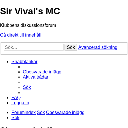
Sir Vival's MC
Klubbens diskussionsforum
Gå direkt till innehåll
Sök
Avancerad sökning
Snabblänkar
Obesvarade inlägg
Aktiva trådar
Sök
FAQ
Logga in
Forumindex
Sök
Obesvarade inlägg
Sök