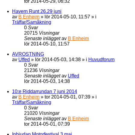
tor 2014-05-29, 06:32
Havern Runt 26.29 juni
av
B Enheim
»
lör 2014-05-10, 11:57
» i
Träffar/Samåkning
0
Svar
20715
Visningar
Senaste inlägget
av
B Enheim
lör 2014-05-10, 11:57
AVROSTNING
av
Uffed
»
lör 2014-05-03, 14:38
» i
Huvudforum
0
Svar
21236
Visningar
Senaste inlägget
av
Uffed
lör 2014-05-03, 14:38
10:e Riddarrundan 7 juni 2014
av
B Enheim
»
tor 2014-05-01, 07:39
» i
Träffar/Samåkning
0
Svar
21020
Visningar
Senaste inlägget
av
B Enheim
tor 2014-05-01, 07:39
Inbjudan Motorfestival 3 maj