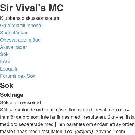
Sir Vival's MC
Klubbens diskussionsforum
Gå direkt till innehåll
Snabblänkar
Obesvarade inlägg
Aktiva trådar
Sök
FAQ
Logga in
Forumindex
Sök
Sök
Sökfråga
Sök efter nyckelord:
Sätt
+
framför de ord som måste finnas med i resultaten och
-
framför de ord som inte får finnas med i resultaten. Skriv en lista
med ord separerade med
|
i en parantes om endast ett av orden
måste finnas med i resultaten, t.ex.
(ord|ord)
. Använd * som