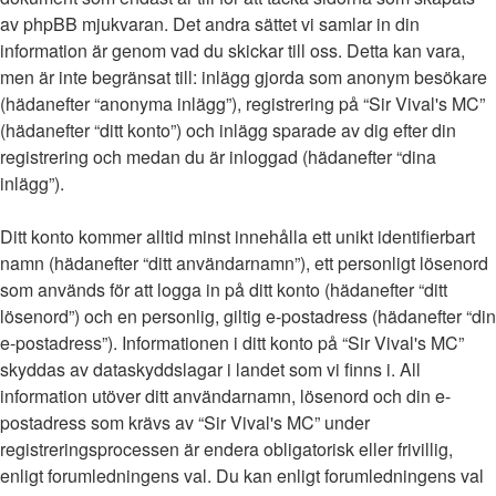
av phpBB mjukvaran. Det andra sättet vi samlar in din
information är genom vad du skickar till oss. Detta kan vara,
men är inte begränsat till: inlägg gjorda som anonym besökare
(hädanefter “anonyma inlägg”), registrering på “Sir Vival's MC”
(hädanefter “ditt konto”) och inlägg sparade av dig efter din
registrering och medan du är inloggad (hädanefter “dina
inlägg”).
Ditt konto kommer alltid minst innehålla ett unikt identifierbart
namn (hädanefter “ditt användarnamn”), ett personligt lösenord
som används för att logga in på ditt konto (hädanefter “ditt
lösenord”) och en personlig, giltig e-postadress (hädanefter “din
e-postadress”). Informationen i ditt konto på “Sir Vival's MC”
skyddas av dataskyddslagar i landet som vi finns i. All
information utöver ditt användarnamn, lösenord och din e-
postadress som krävs av “Sir Vival's MC” under
registreringsprocessen är endera obligatorisk eller frivillig,
enligt forumledningens val. Du kan enligt forumledningens val