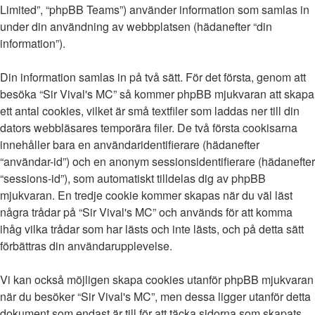
Limited”, “phpBB Teams”) använder information som samlas in
under din användning av webbplatsen (hädanefter “din
information”).
Din information samlas in på två sätt. För det första, genom att
besöka “Sir Vival's MC” så kommer phpBB mjukvaran att skapa
ett antal cookies, vilket är små textfiler som laddas ner till din
dators webbläsares temporära filer. De två första cookisarna
innehåller bara en användaridentifierare (hädanefter
“användar-id”) och en anonym sessionsidentifierare (hädanefter
“sessions-id”), som automatiskt tilldelas dig av phpBB
mjukvaran. En tredje cookie kommer skapas när du väl läst
några trådar på “Sir Vival's MC” och används för att komma
ihåg vilka trådar som har lästs och inte lästs, och på detta sätt
förbättras din användarupplevelse.
Vi kan också möjligen skapa cookies utanför phpBB mjukvaran
när du besöker “Sir Vival's MC”, men dessa ligger utanför detta
dokument som endast är till för att täcka sidorna som skapats