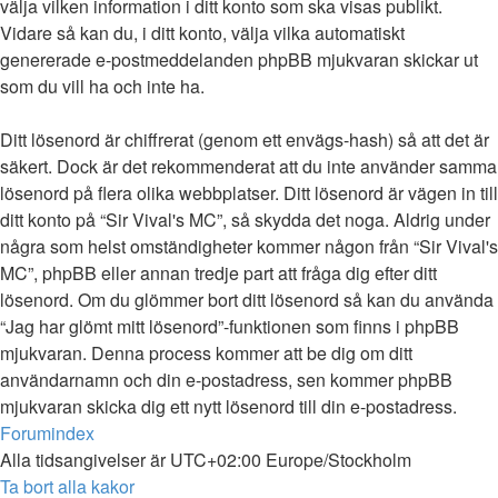
välja vilken information i ditt konto som ska visas publikt.
Vidare så kan du, i ditt konto, välja vilka automatiskt
genererade e-postmeddelanden phpBB mjukvaran skickar ut
som du vill ha och inte ha.
Ditt lösenord är chiffrerat (genom ett envägs-hash) så att det är
säkert. Dock är det rekommenderat att du inte använder samma
lösenord på flera olika webbplatser. Ditt lösenord är vägen in till
ditt konto på “Sir Vival's MC”, så skydda det noga. Aldrig under
några som helst omständigheter kommer någon från “Sir Vival's
MC”, phpBB eller annan tredje part att fråga dig efter ditt
lösenord. Om du glömmer bort ditt lösenord så kan du använda
“Jag har glömt mitt lösenord”-funktionen som finns i phpBB
mjukvaran. Denna process kommer att be dig om ditt
användarnamn och din e-postadress, sen kommer phpBB
mjukvaran skicka dig ett nytt lösenord till din e-postadress.
Forumindex
Alla tidsangivelser är UTC+02:00 Europe/Stockholm
Ta bort alla kakor