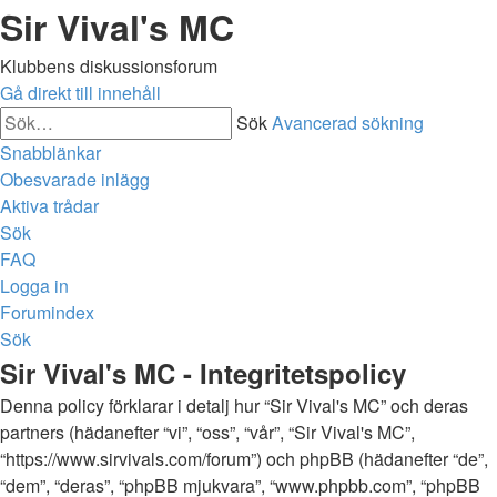
Sir Vival's MC
Klubbens diskussionsforum
Gå direkt till innehåll
Sök
Avancerad sökning
Snabblänkar
Obesvarade inlägg
Aktiva trådar
Sök
FAQ
Logga in
Forumindex
Sök
Sir Vival's MC - Integritetspolicy
Denna policy förklarar i detalj hur “Sir Vival's MC” och deras
partners (hädanefter “vi”, “oss”, “vår”, “Sir Vival's MC”,
“https://www.sirvivals.com/forum”) och phpBB (hädanefter “de”,
“dem”, “deras”, “phpBB mjukvara”, “www.phpbb.com”, “phpBB