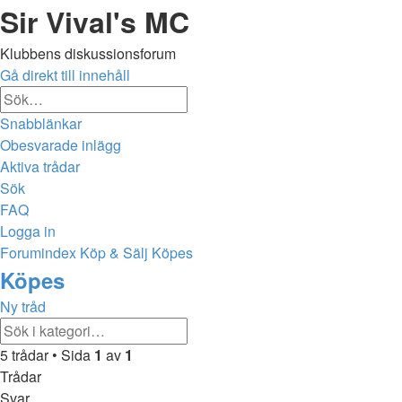
Sir Vival's MC
Klubbens diskussionsforum
Gå direkt till innehåll
Avancerad
Sök
sökning
Snabblänkar
Obesvarade inlägg
Aktiva trådar
Sök
FAQ
Logga in
Forumindex
Köp & Sälj
Köpes
Sök
Köpes
Ny tråd
Avancerad
Sök
sökning
5 trådar • Sida
1
av
1
Trådar
Svar