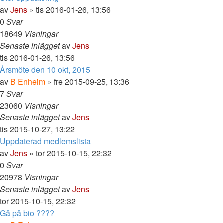
av
Jens
»
tis 2016-01-26, 13:56
0
Svar
18649
Visningar
Senaste inlägget
av
Jens
tis 2016-01-26, 13:56
Årsmöte den 10 okt, 2015
av
B Enheim
»
fre 2015-09-25, 13:36
7
Svar
23060
Visningar
Senaste inlägget
av
Jens
tis 2015-10-27, 13:22
Uppdaterad medlemslista
av
Jens
»
tor 2015-10-15, 22:32
0
Svar
20978
Visningar
Senaste inlägget
av
Jens
tor 2015-10-15, 22:32
Gå på bio ????