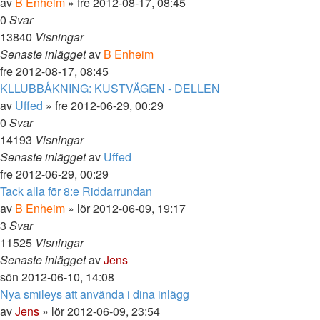
av
B Enheim
»
fre 2012-08-17, 08:45
0
Svar
13840
Visningar
Senaste inlägget
av
B Enheim
fre 2012-08-17, 08:45
KLLUBBÅKNING: KUSTVÄGEN - DELLEN
av
Uffed
»
fre 2012-06-29, 00:29
0
Svar
14193
Visningar
Senaste inlägget
av
Uffed
fre 2012-06-29, 00:29
Tack alla för 8:e Riddarrundan
av
B Enheim
»
lör 2012-06-09, 19:17
3
Svar
11525
Visningar
Senaste inlägget
av
Jens
sön 2012-06-10, 14:08
Nya smileys att använda i dina inlägg
av
Jens
»
lör 2012-06-09, 23:54