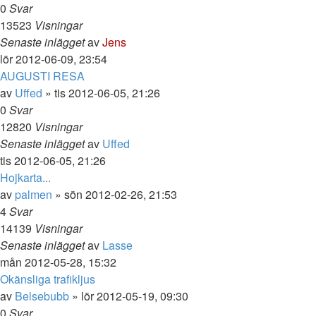
0
Svar
13523
Visningar
Senaste inlägget
av
Jens
lör 2012-06-09, 23:54
AUGUSTI RESA
av
Uffed
»
tis 2012-06-05, 21:26
0
Svar
12820
Visningar
Senaste inlägget
av
Uffed
tis 2012-06-05, 21:26
Hojkarta...
av
palmen
»
sön 2012-02-26, 21:53
4
Svar
14139
Visningar
Senaste inlägget
av
Lasse
mån 2012-05-28, 15:32
Okänsliga trafikljus
av
Belsebubb
»
lör 2012-05-19, 09:30
0
Svar