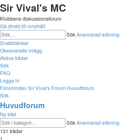
Sir Vival's MC
Klubbens diskussionsforum
Gå direkt till innehåll
Sök
Avancerad sökning
Snabblänkar
Obesvarade inlägg
Aktiva trådar
Sök
FAQ
Logga in
Forumindex
Sir Vival's Forum
Huvudforum
Sök
Huvudforum
Ny tråd
Sök
Avancerad sökning
131 trådar
1