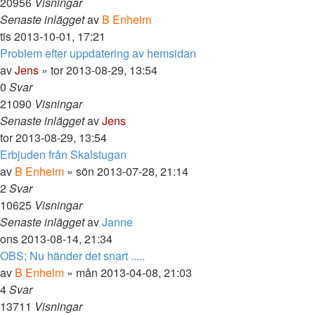
20956
Visningar
Senaste inlägget
av
B Enheim
tis 2013-10-01, 17:21
Problem efter uppdatering av hemsidan
av
Jens
»
tor 2013-08-29, 13:54
0
Svar
21090
Visningar
Senaste inlägget
av
Jens
tor 2013-08-29, 13:54
Erbjuden från Skalstugan
av
B Enheim
»
sön 2013-07-28, 21:14
2
Svar
10625
Visningar
Senaste inlägget
av
Janne
ons 2013-08-14, 21:34
OBS; Nu händer det snart .....
av
B Enheim
»
mån 2013-04-08, 21:03
4
Svar
13711
Visningar