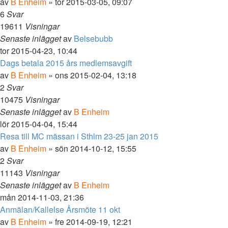
av
B Enheim
»
tor 2015-03-05, 09:07
6
Svar
19611
Visningar
Senaste inlägget
av
Belsebubb
tor 2015-04-23, 10:44
Dags betala 2015 års medlemsavgift
av
B Enheim
»
ons 2015-02-04, 13:18
2
Svar
10475
Visningar
Senaste inlägget
av
B Enheim
lör 2015-04-04, 15:44
Resa till MC mässan i Sthlm 23-25 jan 2015
av
B Enheim
»
sön 2014-10-12, 15:55
2
Svar
11143
Visningar
Senaste inlägget
av
B Enheim
mån 2014-11-03, 21:36
Anmälan/Kallelse Årsmöte 11 okt
av
B Enheim
»
fre 2014-09-19, 12:21