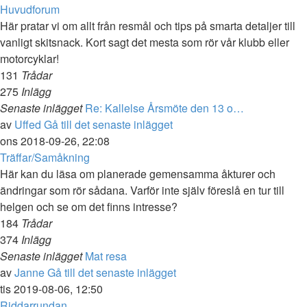
Huvudforum
Här pratar vi om allt från resmål och tips på smarta detaljer till
vanligt skitsnack. Kort sagt det mesta som rör vår klubb eller
motorcyklar!
131
Trådar
275
Inlägg
Senaste inlägget
Re: Kallelse Årsmöte den 13 o…
av
Uffed
Gå till det senaste inlägget
ons 2018-09-26, 22:08
Träffar/Samåkning
Här kan du läsa om planerade gemensamma åkturer och
ändringar som rör sådana. Varför inte själv föreslå en tur till
helgen och se om det finns intresse?
184
Trådar
374
Inlägg
Senaste inlägget
Mat resa
av
Janne
Gå till det senaste inlägget
tis 2019-08-06, 12:50
Riddarrundan